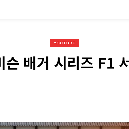
시승기
기획기사
아이템
정기구독
모
YOUTUBE
슨 배거 시리즈 F1 
ebook
Twitter
Naver
Kakao Story