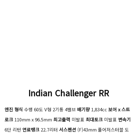
Indian Challenger RR
엔진 형식
수랭 60도 V형 2기통 4밸브
배기량
1,834cc
보어 x 스트
로크
110mm x 96.5mm
최고출력
미발표
최대토크
미발표
변속기
6단 리턴
연료탱크
22.7리터
서스펜션
(F)43mm 풀어저스터블 도