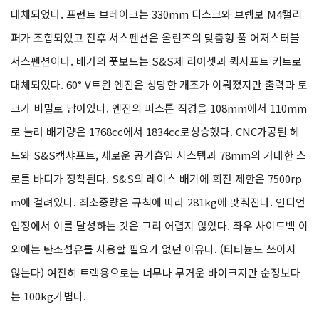
대체되었다. 프런트 브레이크는 330mm 디스크와 브렘보 M4캘리
퍼가 조합되었고 전후 서스펜션은 올린즈의 맞춤형 풀 어저스터블
서스펜션이다. 배거의 풋보드는 S&S제 리어셋과 퀵시프트 키트로
대체되었다. 60° V트윈 엔진은 상당한 개조가 이뤄졌지만 출력과 토
크가 비밀로 남아있다. 엔진의 피스톤 직경을 108mm에서 110mm
로 늘려 배기량은 1768cc에서 1834cc로상승했다. CNC가공된 헤
드와 S&S캠샤프트, 새로운 공기흡입 시스템과 78mm의 거대한 스
로틀 바디가 장착된다. S&S의 레이스 배기에 회전 제한은 7500rp
m에 걸려있다. 최소중량은 규칙에 따라 281kg에 맞춰진다. 인디언
입장에서 이를 달성하는 것은 그리 어렵지 않았다. 좌우 사이드백 이
외에는 탄소섬유를 사용할 필요가 없던 이유다. (티타늄도 쓰이지
않는다) 여전히 트랙용으로는 너무나 무거운 바이크지만 순정보다
는 100kg가볍다.