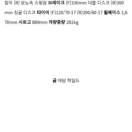
립식 (R) 모노쇽 스윙암
브레이크
(F)330mm 더블 디스크 (R)300
mm 싱글 디스크
타이어
(F)120/70-17 (R)200/60-17
휠베이스
1,6
70mm
시트고
889mm
차량중량
281kg
글
아담 차일드