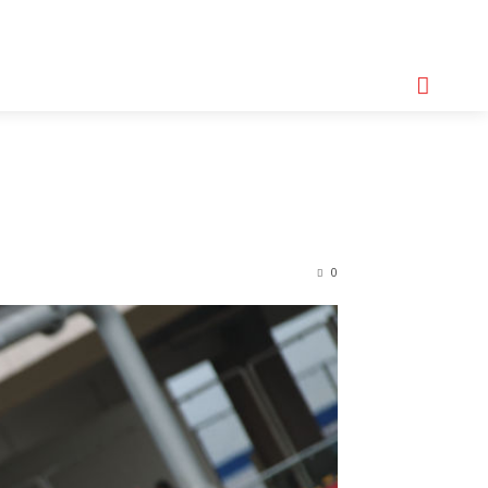
기획기사
아이템
정기구독
모터바이크
Serch
0