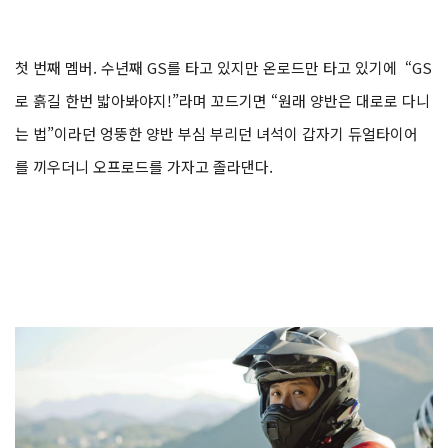
첫 번째 멤버. 수년째 GS를 타고 있지만 온로드만 타고 있기에 “GS
로 흙길 한번 밟아봐야지!”라며 꼬드기면 “원래 양반은 대로로 다니
는 법”이라던 엉뚱한 양반 부심 부리던 녀석이 갑자기 듀얼타이어
를 끼우더니 오프로드를 가자고 졸라댄다.