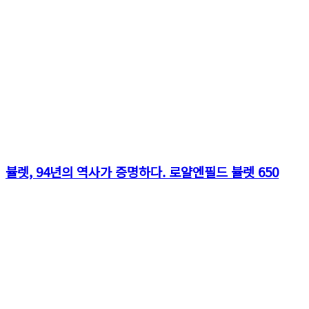
뷸렛, 94년의 역사가 증명하다. 로얄엔필드 뷸렛 650