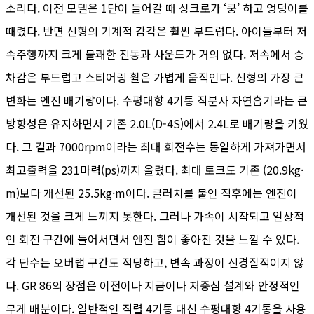
소리다. 이전 모델은 1단이 들어갈 때 싱크로가 ‘쿵’ 하고 엉덩이를
때렸다. 반면 신형의 기계적 감각은 훨씬 부드럽다. 아이들부터 저
속주행까지 크게 불쾌한 진동과 사운드가 거의 없다. 저속에서 승
차감은 부드럽고 스티어링 휠은 가볍게 움직인다. 신형의 가장 큰
변화는 엔진 배기량이다. 수평대향 4기통 직분사 자연흡기라는 큰
방향성은 유지하면서 기존 2.0L(D-4S)에서 2.4L로 배기량을 키웠
다. 그 결과 7000rpm이라는 최대 회전수는 동일하게 가져가면서
최고출력을 231마력(ps)까지 올렸다. 최대 토크도 기존 (20.9kg·
m)보다 개선된 25.5kg·m이다. 클러치를 붙인 직후에는 엔진이
개선된 것을 크게 느끼지 못한다. 그러나 가속이 시작되고 일상적
인 회전 구간에 들어서면서 엔진 힘이 좋아진 것을 느낄 수 있다.
각 단수는 오버랩 구간도 적당하고, 변속 과정이 신경질적이지 않
다. GR 86의 장점은 이전이나 지금이나 저중심 설계와 안정적인
무게 배분이다. 일반적인 직렬 4기통 대신 수평대향 4기통을 사용