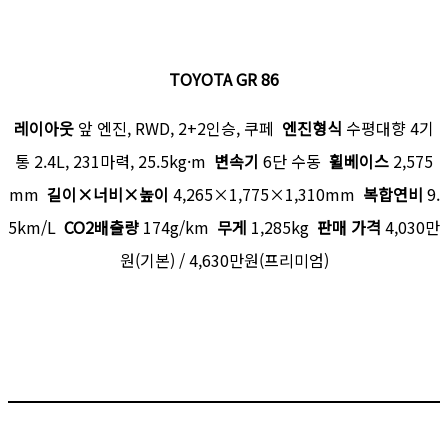
TOYOTA GR 86
레이아웃
앞 엔진, RWD, 2+2인승, 쿠페
엔진형식
수평대향 4기
통 2.4L, 231마력, 25.5kg·m
변속기
6단 수동
휠베이스
2,575
mm
길이×너비×높이
4,265×1,775×1,310mm
복합연비
9.
5km/L
CO2배출량
174g/km
무게
1,285kg
판매 가격
4,030만
원(기본) / 4,630만원(프리미엄)