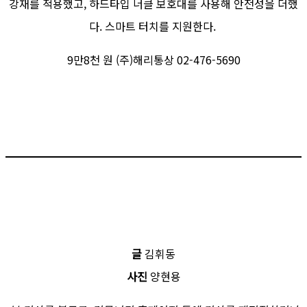
강재를 적용했고, 하드타입 너클 보호대를 사용해 안전성을 더했
다. 스마트 터치를 지원한다.
9만8천 원 (주)해리통상 02-476-5690
글
김휘동
사진
양현용