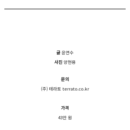
글
윤연수
사진
양현용
문의
(주) 테라토 terrato.co.kr
가격
43만 원