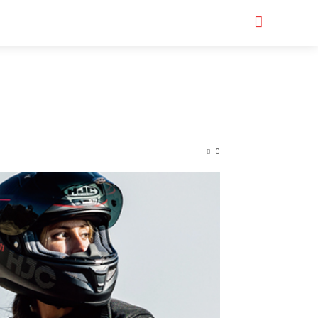
Serch
터바이크샵
0