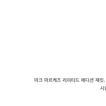
마크 마르케즈 리미티드 에디션 재킷. 
시