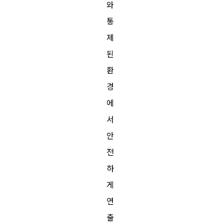
와
통
제
된
환
경
에
서
안
전
하
게
연
출