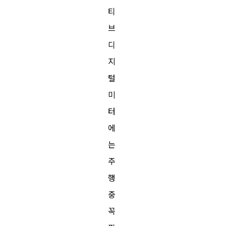
티
브
디
지
털
미
터
에
는
주
행
중
꼭