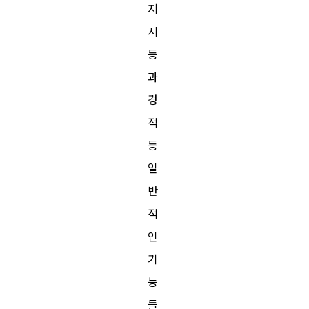
지
시
등
과
경
적
등
일
반
적
인
기
능
들