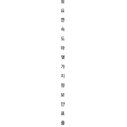
필
요
한
속
도
와
몇
가
지
정
보
만
표
출