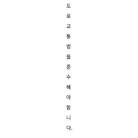
도
로
교
통
법
을
준
수
해
야
합
니
다.