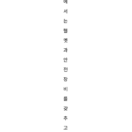
에
서
는
헬
멧
과
안
전
장
비
를
갖
추
고