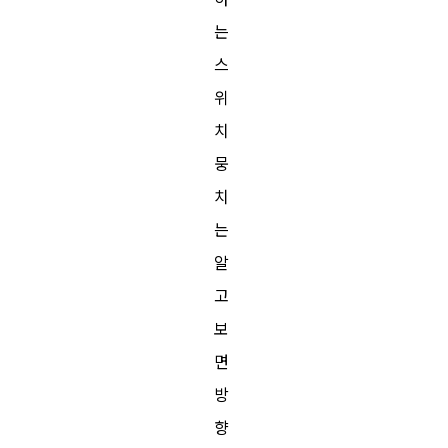
는
스
위
치
뭉
치
는
알
고
보
면
방
향