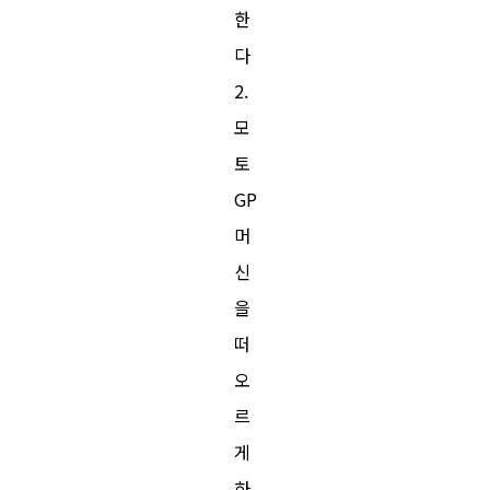
한
다
2.
모
토
GP
머
신
을
떠
오
르
게
하