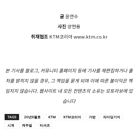
글
윤연수
사진
양현용
취재협조
KTM코리아 www.ktm.co.kr
본 기사를 블로그, 커뮤니티 홈페이지 등에 기사를 재편집하거나 출
처를 밝히지 않을 경우, 그 책임을 묻게 되며 이에 따른 불이익은 책
임지지 않습니다. 웹사이트 내 모든 컨텐츠의 소유는 모토라보에 있
습니다
TAGS
20년9월호
KTM
KTM코리아
가방
라이딩기어
시계
캐주얼
티셔츠