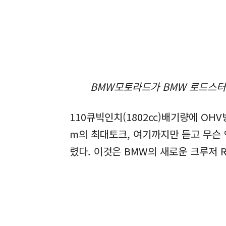
BMW모토라드가 BMW 로드스터의
110큐빅인치(1802cc)배기량에 OHV
m의 최대토크, 여기까지만 듣고 무슨
렸다. 이것은 BMW의 새로운 크루저 R