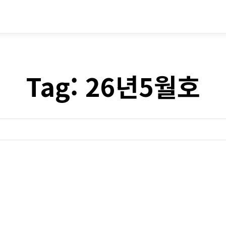
시승기
기획기사
아이템
정기구독
모
Tag:
26년5월호