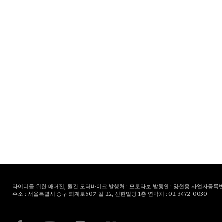
라이더를 위한 매거진, 월간 모터바이크 발행처 : 모토라보 발행인 : 양현용 사업자등록번호 : 
주소 : 서울특별시 중구 퇴계로50가길 22, 신현빌딩 1층 연락처 : 02-3472-0030