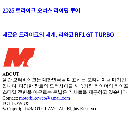
2025 트라이크 오너스 라이딩 투어
새로운 트라이크의 세계, 리와코 RF1 GT TURBO
ABOUT
월간 모터바이크는 대한민국을 대표하는 모터사이클 매거진
입니다. 다양한 장르의 모터사이클 시승기와 라이더의 라이프
스타일 전반을 아우르는 폭넓은 기사들을 제공하고 있습니다.
Contact:
motorbikeweb@gmail.com
FOLLOW US
© Copyright ©MOTOLAVO Alll Rights Reserved.