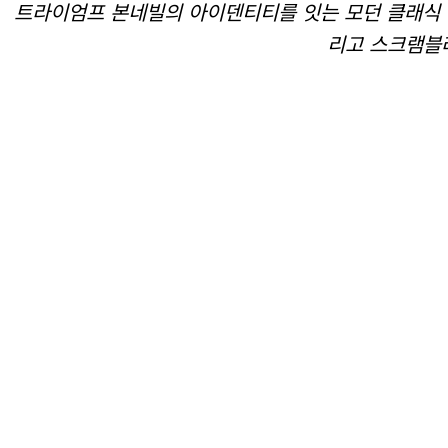
트라이엄프 본네빌의 아이덴티티를 잇는 모던 클래식 라인
리고 스크램블