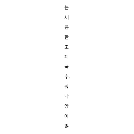
는
새
콤
한
초
계
국
수.
워
낙
양
이
많