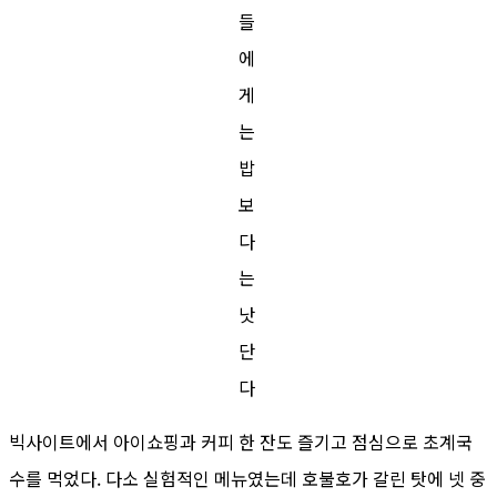
들
에
게
는
밥
보
다
는
낫
단
다
빅사이트에서 아이쇼핑과 커피 한 잔도 즐기고 점심으로 초계국
수를 먹었다. 다소 실험적인 메뉴였는데 호불호가 갈린 탓에 넷 중