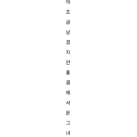
아
조
금
남
겼
지
만
홍
콩
에
서
온
그
녀