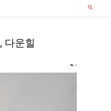
Serch
터바이크샵
, 다운힐
0