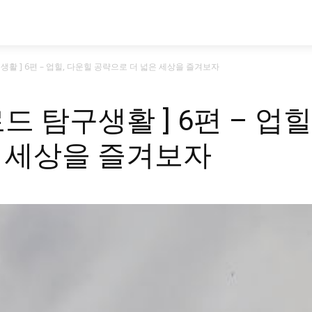
시승기
기획기사
아이템
정기구독
모
생활 ] 6편 – 업힐, 다운힐 공략으로 더 넓은 세상을 즐겨보자
드 탐구생활 ] 6편 – 업힐
 세상을 즐겨보자