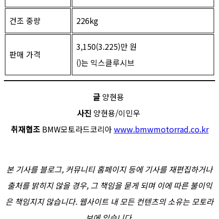
건조 중량
226kg
3,150(3.225)만 원
판매 가격
()는 익스클루시브
글
양현용
사진
양현용/이민우
취재협조
BMW모토라드코리아
www.bmwmotorrad.co.kr
본 기사를 블로그, 커뮤니티 홈페이지 등에 기사를 재편집하거나
출처를 밝히지 않을 경우, 그 책임을 묻게 되며 이에 따른 불이익
은 책임지지 않습니다. 웹사이트 내 모든 컨텐츠의 소유는 모토라
보에 있습니다.