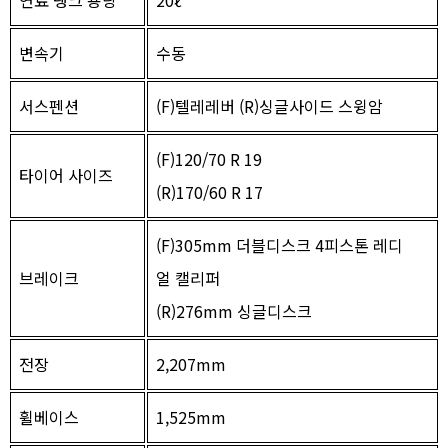
연료 탱크 용량
20ℓ
변속기
수동
서스펜션
(F)텔레레버 (R)싱글사이드 스윙암
(F)120/70 R 19
타이어 사이즈
(R)170/60 R 17
(F)305mm 더블디스크 4피스톤 레디
브레이크
얼 캘리퍼
(R)276mm 싱글디스크
전장
2,207mm
휠베이스
1,525mm