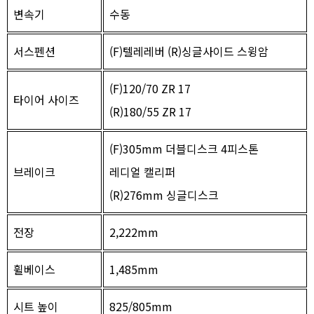
변속기
수동
서스펜션
(F)텔레레버 (R)싱글사이드 스윙암
(F)120/70 ZR 17
타이어 사이즈
(R)180/55 ZR 17
(F)305mm 더블디스크 4피스톤
브레이크
레디얼 캘리퍼
(R)276mm 싱글디스크
전장
2,222mm
휠베이스
1,485mm
시트 높이
825/805mm