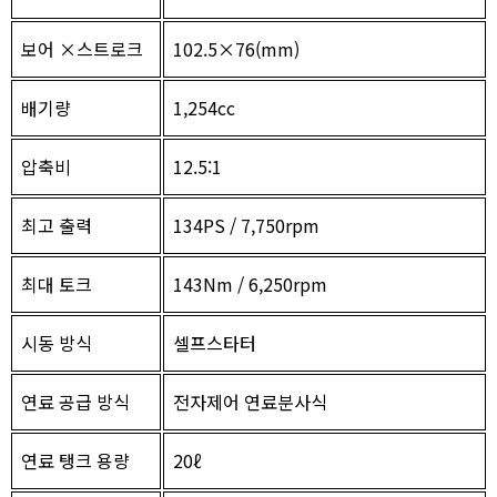
보어 ×스트로크
102.5×76(mm)
배기량
1,254cc
압축비
12.5:1
최고 출력
134PS / 7,750rpm
최대 토크
143Nm / 6,250rpm
시동 방식
셀프스타터
연료 공급 방식
전자제어 연료분사식
연료 탱크 용량
20ℓ