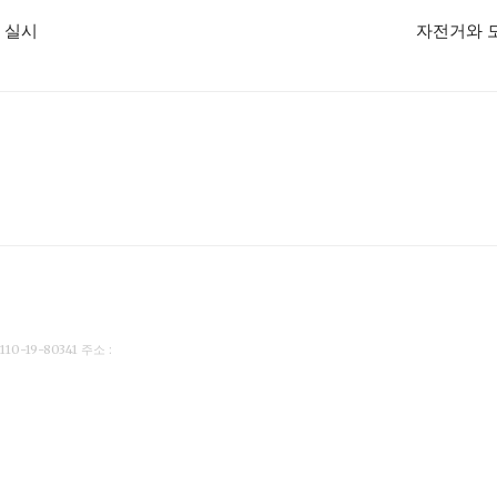
 실시
자전거와 
19-80341 주소 :