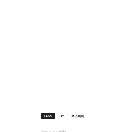
TAGS
TP1
폭스아이
Previous article