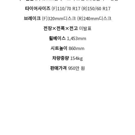
타이어사이즈
(F)110/70 R17 (R)150/60 R17
브레이크
(F)320mm디스크 (R)240mm디스크
전장×전폭×전고
미발표
휠베이스
1,453mm
시트높이
860mm
차량중량
154kg
판매가격
950만 원