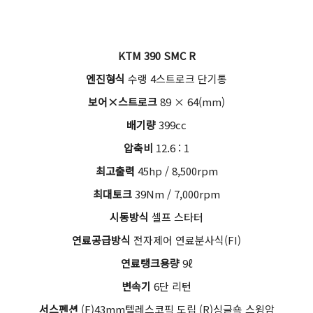
KTM 390 SMC R
엔진형식
수랭 4스트로크 단기통
보어×스트로크
89 × 64(mm)
배기량
399cc
압축비
12.6 : 1
최고출력
45hp / 8,500rpm
최대토크
39Nm / 7,000rpm
시동방식
셀프 스타터
연료공급방식
전자제어 연료분사식(FI)
연료탱크용량
9ℓ
변속기
6단 리턴
서스펜션
(F)43mm텔레스코픽 도립 (R)싱글쇽 스윙암