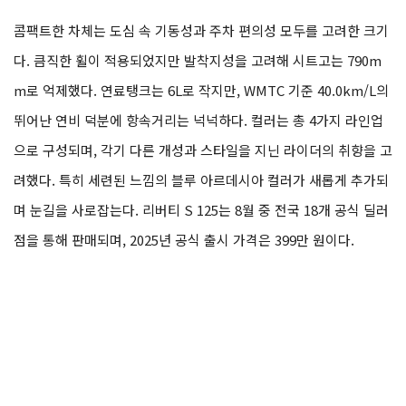
콤팩트한 차체는 도심 속 기동성과 주차 편의성 모두를 고려한 크기
다. 큼직한 휠이 적용되었지만 발착지성을 고려해 시트고는 790m
m로 억제했다. 연료탱크는 6L로 작지만, WMTC 기준 40.0km/L의
뛰어난 연비 덕분에 항속거리는 넉넉하다. 컬러는 총 4가지 라인업
으로 구성되며, 각기 다른 개성과 스타일을 지닌 라이더의 취향을 고
려했다. 특히 세련된 느낌의 블루 아르데시아 컬러가 새롭게 추가되
며 눈길을 사로잡는다. 리버티 S 125는 8월 중 전국 18개 공식 딜러
점을 통해 판매되며, 2025년 공식 출시 가격은 399만 원이다.