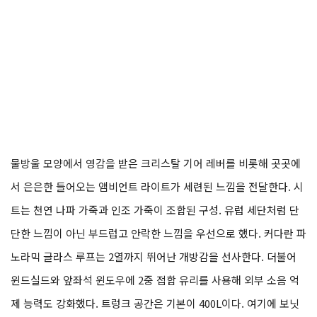
물방울 모양에서 영감을 받은 크리스탈 기어 레버를 비롯해 곳곳에
서 은은한 들어오는 앰비언트 라이트가 세련된 느낌을 전달한다. 시
트는 천연 나파 가죽과 인조 가죽이 조합된 구성. 유럽 세단처럼 단
단한 느낌이 아닌 부드럽고 안락한 느낌을 우선으로 했다. 커다란 파
노라믹 글라스 루프는 2열까지 뛰어난 개방감을 선사한다. 더불어
윈드실드와 앞좌석 윈도우에 2중 접합 유리를 사용해 외부 소음 억
제 능력도 강화했다. 트렁크 공간은 기본이 400L이다. 여기에 보닛