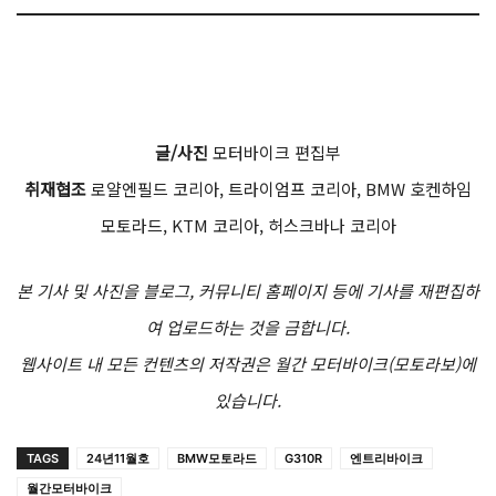
글/사진
모터바이크 편집부
취재협조
로얄엔필드 코리아, 트라이엄프 코리아, BMW 호켄하임
모토라드, KTM 코리아, 허스크바나 코리아
본 기사 및 사진을 블로그, 커뮤니티 홈페이지 등에 기사를 재편집하
여 업로드하는 것을 금합니다.
웹사이트 내 모든 컨텐츠의 저작권은 월간 모터바이크(모토라보)에
있습니다.
TAGS
24년11월호
BMW모토라드
G310R
엔트리바이크
월간모터바이크