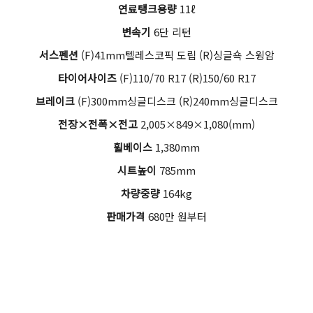
연료탱크용량
11ℓ
변속기
6단 리턴
서스펜션
(F)41mm텔레스코픽 도립 (R)싱글쇽 스윙암
타이어사이즈
(F)110/70 R17 (R)150/60 R17
브레이크
(F)300mm싱글디스크 (R)240mm싱글디스크
전장×전폭×전고
2,005×849×1,080(mm)
휠베이스
1,380mm
시트높이
785mm
차량중량
164kg
판매가격
680만 원부터