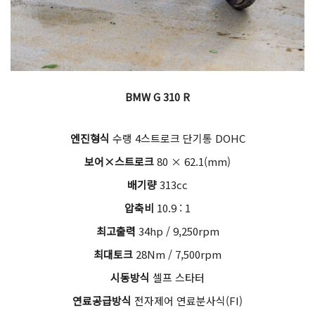
BMW G 310 R
엔진형식
수랭 4스트로크 단기통 DOHC
보어×스트로크
80 × 62.1(mm)
배기량
313cc
압축비
10.9 : 1
최고출력
34hp / 9,250rpm
최대토크
28Nm / 7,500rpm
시동방식
셀프 스타터
연료공급방식
전자제어 연료분사식(FI)