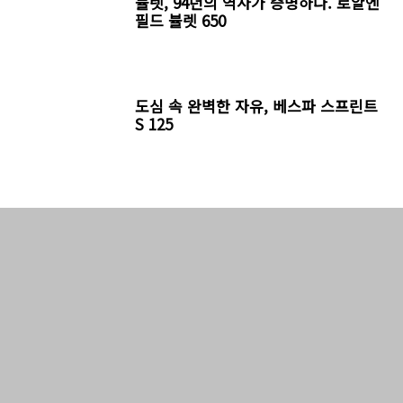
뷸렛, 94년의 역사가 증명하다. 로얄엔
필드 뷸렛 650
도심 속 완벽한 자유, 베스파 스프린트
S 125
ABOUT