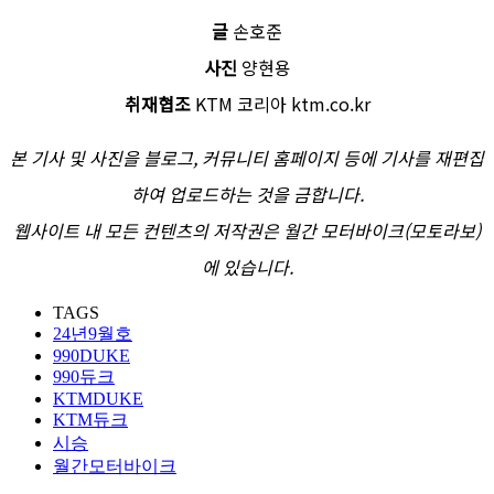
글
손호준
사진
양현용
취재협조
KTM 코리아 ktm.co.kr
본 기사 및 사진을 블로그, 커뮤니티 홈페이지 등에 기사를 재편집
하여 업로드하는 것을 금합니다.
웹사이트 내 모든 컨텐츠의 저작권은 월간 모터바이크(모토라보)
에 있습니다.
TAGS
24년9월호
990DUKE
990듀크
KTMDUKE
KTM듀크
시승
월간모터바이크