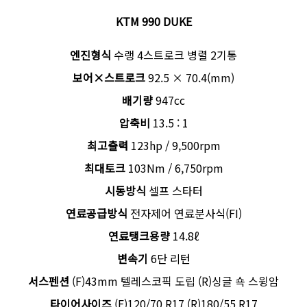
KTM 990 DUKE
엔진형식
수랭 4스트로크 병렬 2기통
보어×스트로크
92.5 × 70.4(mm)
배기량
947cc
압축비
13.5 : 1
최고출력
123hp / 9,500rpm
최대토크
103Nm / 6,750rpm
시동방식
셀프 스타터
연료공급방식
전자제어 연료분사식(FI)
연료탱크용량
14.8ℓ
변속기
6단 리턴
서스펜션
(F)43mm 텔레스코픽 도립 (R)싱글 쇽 스윙암
타이어사이즈
(F)120/70 R17 (R)180/55 R17