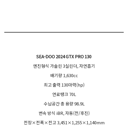
SEA-DOO 2024 GTX PRO 130
엔진형식 가솔린 3실린더, 자연흡기
배기량 1,630cc
최고 출력 130마력(hp)
연료탱크 70L
수납공간 총 용량 98.9L
변속 방식 iBR, 자동(전/후진)
전장×전폭×전고 3,451×1,255×1,140mm