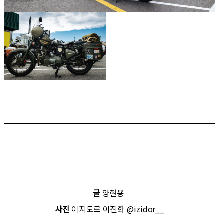
글
양현용
사진
이지도르 이진화 @izidor__