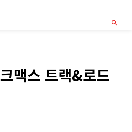
기획기사
아이템
정기구독
모터바이
Serch
테크맥스 트랙&로드
y
Copy URL