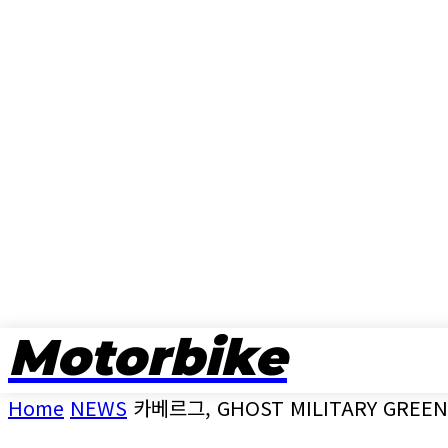
Motorbike
뉴스
Home
NEWS
카베르그, GHOST MILITARY GRE