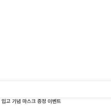
시승기
기획기사
아이템
정기구독
모터
EN 입고 기념 마스크 증정 이벤트