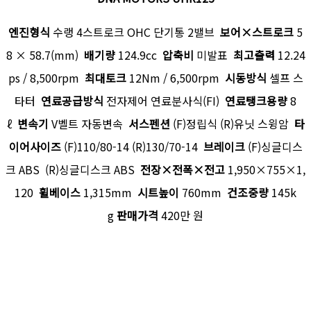
엔진형식
수랭 4스트로크 OHC 단기통 2밸브
보어×스트로크
5
8 × 58.7(mm)
배기량
124.9cc
압축비
미발표
최고출력
12.24
ps / 8,500rpm
최대토크
12Nm / 6,500rpm
시동방식
셀프 스
타터
연료공급방식
전자제어 연료분사식(FI)
연료탱크용량
8
ℓ
변속기
V벨트 자동변속
서스펜션
(F)정립식 (R)유닛 스윙암
타
이어사이즈
(F)110/80-14 (R)130/70-14
브레이크
(F)싱글디스
크 ABS (R)싱글디스크 ABS
전장×전폭×전고
1,950×755×1,
120
휠베이스
1,315mm
시트높이
760mm
건조중량
145k
g
판매가격
420만 원