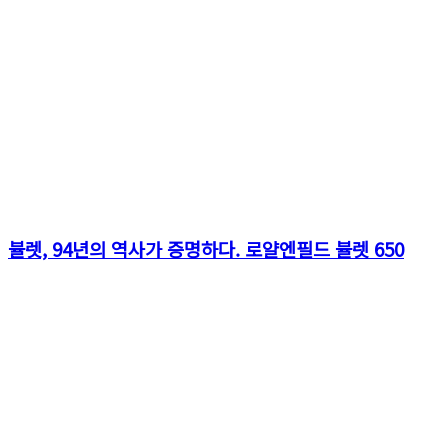
뷸렛, 94년의 역사가 증명하다. 로얄엔필드 뷸렛 650