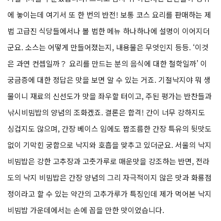
에 놓이는데 여기서 또 한 번의 반전! 보통 코스 요리를 판매하는 제
법 고급진 식당들에서나 볼 법한 메뉴 하나하나에 설명이 이어지더
군요. 소스는 어떻게 만들어졌는지, 내용물은 무엇인지 등등. ‘이것
은 과연 컨셉일까？ 요리를 만드는 분의 음식에 대한 철학일까’ 이
궁금증에 대한 정답은 맛을 보면 알 수 있는 거죠. 기절낙지야 뭐 생
물이니 재료의 신선도가 맛을 좌우할 터이고, 주된 평가는 반찬들과
낚시비빔밥의 양념의 조화겠죠. 결론은 합격! 간이 너무 강하지도
싱겁지도 않으며, 간장 베이스 임에도 짭조름한 간장 특유의 뒷맛도
없이 기막힌 궁합으로 낙지와 호흡을 맞추고 있더군요. 서울의 낙지
비빔밥은 강한 고추장과 고춧가루로 매운맛을 강조하는 반면, 전라
도의 낙지 비빔밥은 간장 양념의 그리 자극적이지 않은 맛과 화룡점
정이라고 할 수 있는 약간의 고추가루가 특징인데 제가 먹어본 낙지
비빔밥 가운데에서는 손에 꼽을 만한 맛이었습니다.