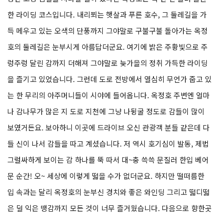
한 라이딩 코스입니다. 내리쬐는 햇살과 푸른 호수, 그 둘레길을 가
득 메우고 있는 오색의 단풍까지 그야말로 구불구불 돌아가는 옥정
호의 둘레길은 눈부시게 아름답더군요. 여기에 밝은 주황빛으로 주
렁주렁 달린 감까지 더해져 그야말로 늦가을의 정취 가득한 라이딩
을 즐기고 있었습니다. 그런데 도로 전방에서 열심히 무언가 줍고 있
는 한 무리의 아주머니들이 시야에 들어옵니다. 옥정호 주변엔 얼마
나 감나무가 많은 지 도로 지천에 그냥 나뒹굴 정도로 감들이 많이
보였거든요. 보아하니 이곳에 드라이브 오신 관광객 분들 같은데 다
들 신이 나서 감들을 따고 계셨습니다. 저 역시 호기심이 발동, 제법
그럴싸하게 보이는 감 하나를 뚝 따서 대~충 쓱쓱 문질러 한입 베어
문 순간! 오~ 세상에 이렇게 떫을 수가 없더군요. 하지만 떨떠름한
입 속과는 달리 옥정호의 눈부신 경치와 좋은 와인딩 그리고 떫디떫
은 덜 익은 땡감까지 모든 것이 너무 즐거웠습니다. 다음으로 향한곳