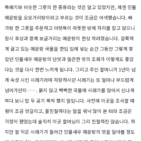
뚝배기와 비슷한 그릇의 한 종류라는 것은 알고 있었지만, 제겐 민물
매운탕을 오모가리탕이라고 부르는 것이 조금은 어색했습니다. 빠
가탕 한 그릇을 주문하고 아랫목이 따뜻한 방에 자리를 잡고 앉으니
잠시 후상과 함께 보글거리는 매운탕이 한상 차려졌습니다. 걸쭉하
게 끓고 있는 매운탕 국물을 한입 입에 넣는 순간 그동안 그렇게 찾
았던 민물새우 매운탕의 단맛과 얼큰한 맛의 조화가 이렇게도 좋았
다는 것을 다시 한번 느끼게 됩니다. 그리고 주인 할머니가 1년이 넘
게 숙성 시킨 시래기라며 자랑하시던 시래기는 또 얼마나 부드럽게
넘어가던지……. 묽지 않고 뻑뻑한 국물에 시래기를 얹어서 신나게
먹다 보니 밥 두 공기 뚝딱 했지 말입니다. 사전에 이곳을 조사할 때
평이 조금 엇갈리고, 불친절하다는 말을 워낙 많이 본 터라 조금은
걱정이 됐었는데 솔직히 이곳 할머님이 그리 친절하진 않습니다. 하
지만 잘 익은 시래기가 들어간 민물새우 매운탕의 맛을 알아볼 정도