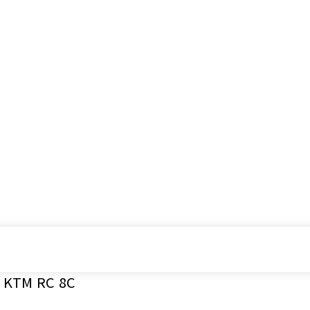
시승기
기획기사
아이템
정기구독
모터
KTM RC 8C