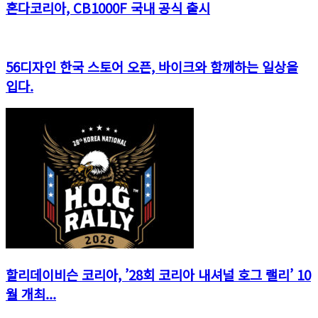
혼다코리아, CB1000F 국내 공식 출시
56디자인 한국 스토어 오픈, 바이크와 함께하는 일상을
입다.
할리데이비슨 코리아, ’28회 코리아 내셔널 호그 랠리’ 10
월 개최...