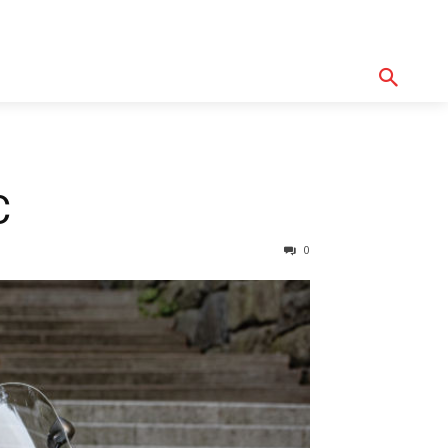
기획기사
아이템
정기구독
모터바이
Serch
C
0