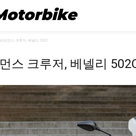
뉴스
시승기
Motorbike
퍼포먼스 크루저, 베넬리 502C
스 크루저, 베넬리 502