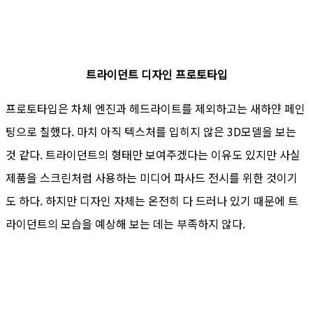
트라이던트 디자인 프로토타입
프로토타입은 차체 엔진과 헤드라이트를 제외하고는 새하얀 페인
팅으로 칠했다. 마치 아직 텍스처를 입히지 않은 3D모델을 보는
것 같다. 트라이던트의 형태만 보여주겠다는 이유도 있지만 사실
제품을 스크린처럼 사용하는 미디어 파사드 전시를 위한 것이기
도 하다. 하지만 디자인 자체는 온전히 다 드러나 있기 때문에 트
라이던트의 모습을 예상해 보는 데는 부족하지 않다.