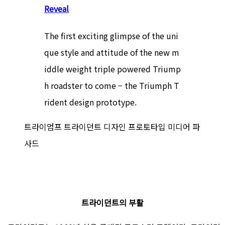
Reveal
The first exciting glimpse of the uni
que style and attitude of the new m
iddle weight triple powered Triump
h roadster to come – the Triumph T
rident design prototype.
트라이엄프 트라이던트 디자인 프로토타입 미디어 파
사드
트라이던트의 부활