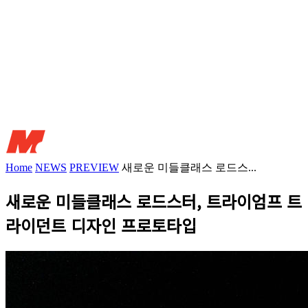
Home
NEWS
PREVIEW
새로운 미들클래스 로드스...
새로운 미들클래스 로드스터, 트라이엄프 트
라이던트 디자인 프로토타입