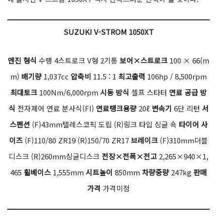
SUZUKI V-STROM 1050XT
엔진 형식
수랭 4스트로크 V형 2기통
보어×스트로크
100 × 66(m
m)
배기량
1,037cc
압축비
11.5 : 1
최고출력
106hp / 8,500rpm
최대토크
100Nm/6,000rpm
시동 방식
셀프 스타터
연료 공급 방
식
전자제어 연료 분사식(FI)
연료탱크용량
20ℓ
변속기
6단 리턴
서
스펜션
(F)43mm텔레스코픽 도립 (R)링크 타입 싱글 쇽
타이어 사
이즈
(F)110/80 ZR19 (R)150/70 ZR17
브레이크
(F)310mm더블
디스크 (R)260mm싱글디스크
전장×전폭×전고
2,265×940×1,
465
휠베이스
1,555mm
시트높이
850mm
차량중량
247kg
판매
가격
가격미정