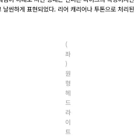
고 날씬하게 표현되었다. 리어 캐리어나 투톤으로 처리
(
좌
)
원
형
헤
드
라
이
트