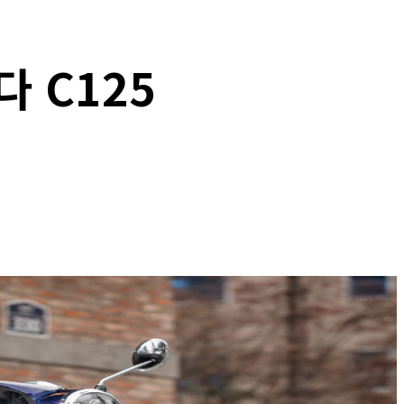
 C125
Copy URL