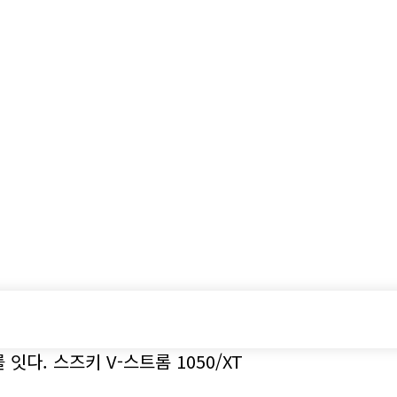
시승기
기획기사
아이템
정기구독
모터
뒤를 잇다. 스즈키 V-스트롬 1050/XT