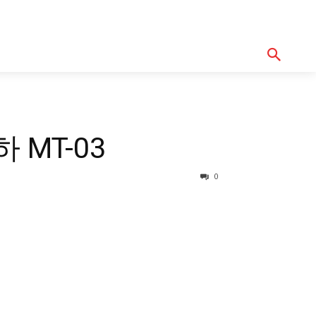
기획기사
아이템
정기구독
모터바이
Serch
 MT-03
0