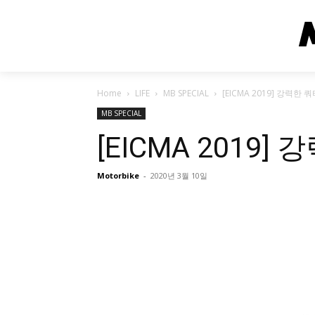
Home
LIFE
MB SPECIAL
[EICMA 2019] 강력한 
MB SPECIAL
[EICMA 2019
Motorbike
-
2020년 3월 10일