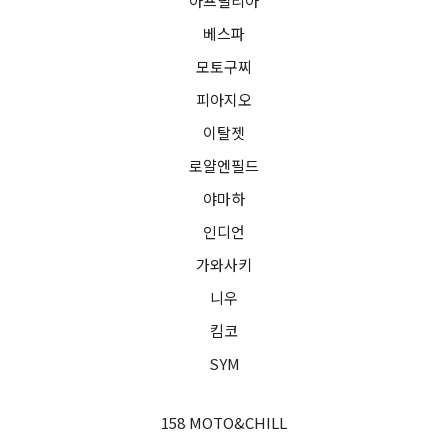
아프릴리아
베스파
모토구찌
피아지오
이탈젯
로얄엔필드
야마하
인디언
가와사키
니우
킴코
SYM
158 MOTO&CHILL