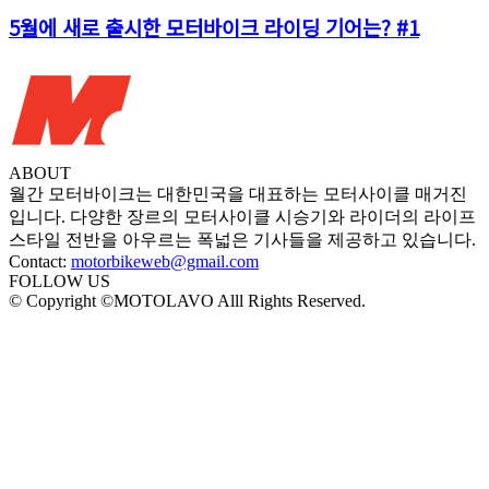
5월에 새로 출시한 모터바이크 라이딩 기어는? #1
ABOUT
월간 모터바이크는 대한민국을 대표하는 모터사이클 매거진
입니다. 다양한 장르의 모터사이클 시승기와 라이더의 라이프
스타일 전반을 아우르는 폭넓은 기사들을 제공하고 있습니다.
Contact:
motorbikeweb@gmail.com
FOLLOW US
© Copyright ©MOTOLAVO Alll Rights Reserved.