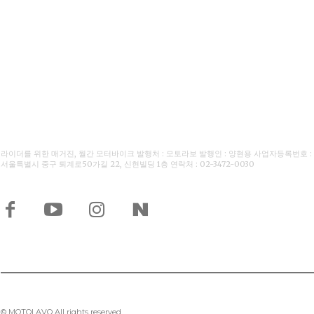
라이더를 위한 매거진, 월간 모터바이크 발행처 : 모토라보 발행인 : 양현용 사업자등록번호 : 110-
서울특별시 중구 퇴계로50가길 22, 신현빌딩 1층 연락처 : 02-3472-0030
© MOTOLAVO All rights reserved.