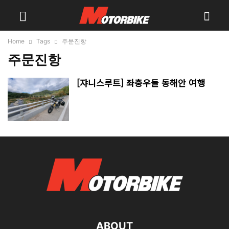
Home
Tags
주문진항
주문진항
[쟈니스루트] 좌충우돌 동해안 여행
ABOUT