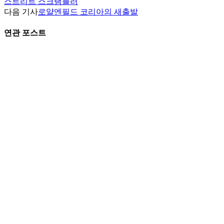
스트리트 스크램블러
다음 기사
로얄엔필드 코리아의 새출발
연관 포스트