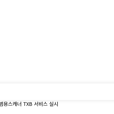
시승기
기획기사
아이템
정기구독
모터
범용스캐너 TXB 서비스 실시