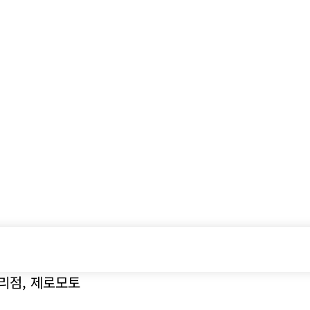
시승기
기획기사
아이템
정기구독
모터
리점, 제로모토