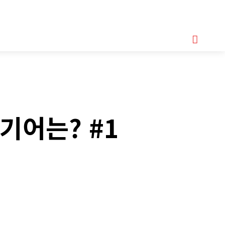
기획기사
아이템
정기구독
모터바이크
Serch
기어는? #1
Copy URL