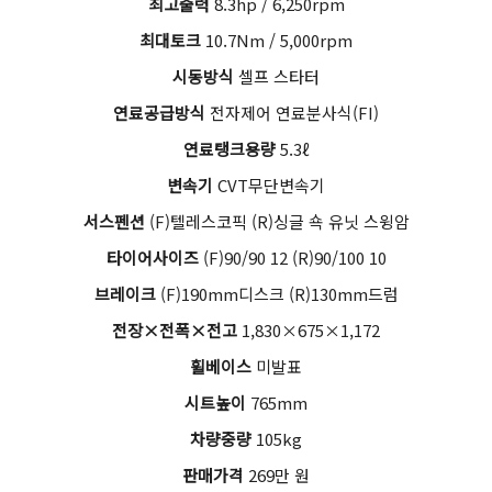
최고출력
8.3hp / 6,250rpm
최대토크
10.7Nm / 5,000rpm
시동방식
셀프 스타터
연료공급방식
전자제어 연료분사식(FI)
연료탱크용량
5.3ℓ
변속기
CVT무단변속기
서스펜션
(F)텔레스코픽 (R)싱글 쇽 유닛 스윙암
타이어사이즈
(F)90/90 12 (R)90/100 10
브레이크
(F)190mm디스크 (R)130mm드럼
전장×전폭×전고
1,830×675×1,172
휠베이스
미발표
시트높이
765mm
차량중량
105kg
판매가격
269만 원