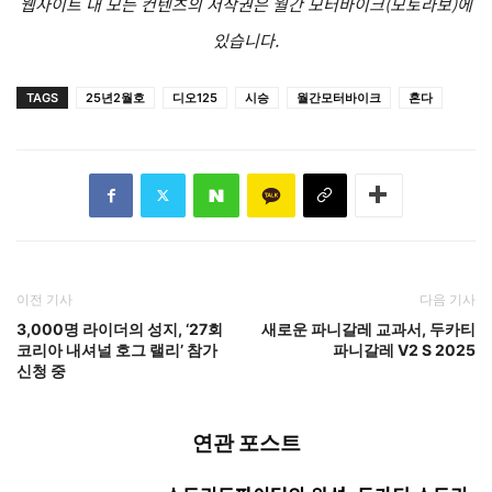
웹사이트 내 모든 컨텐츠의 저작권은 월간 모터바이크(모토라보)에
있습니다.
TAGS
25년2월호
디오125
시승
월간모터바이크
혼다
이전 기사
다음 기사
3,000명 라이더의 성지, ‘27회
새로운 파니갈레 교과서, 두카티
코리아 내셔널 호그 랠리’ 참가
파니갈레 V2 S 2025
신청 중
연관 포스트