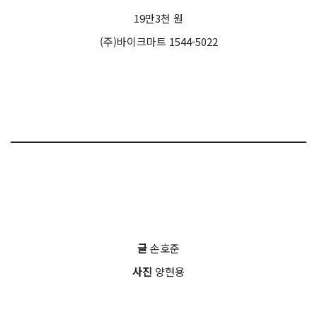
19만3천 원
(주)바이크마트 1544-5022
글
손호준
사진
양현용