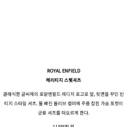
ROYAL ENFIELD
헤리티지 스웻셔츠
클래식한 글씨체의 로얄엔필드 레디치 로고로 앞, 뒷면을 꾸민 빈
티지 스타일 셔츠. 물 빠진 올리브 컬러에 주름 잡힌 가슴 포켓이
군용 셔츠를 떠오르게 한다.
11만8천 원