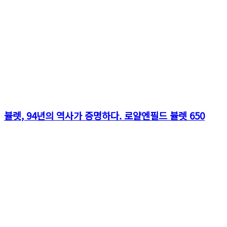
뷸렛, 94년의 역사가 증명하다. 로얄엔필드 뷸렛 650