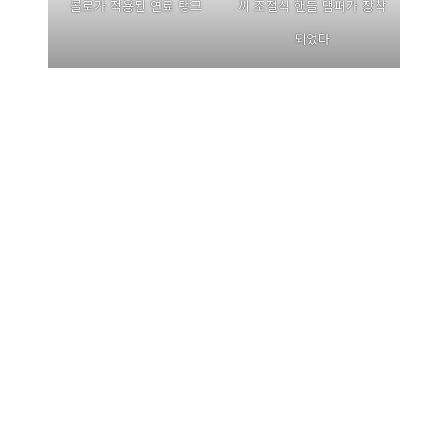
콜로가 적용된 연료 탱크
끼 조절식 핸들 댐퍼가 장착
되었다