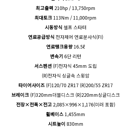
최고출력
210hp / 13,750rpm
최대토크
113Nm / 11,000rpm
시동방식
셀프 스타터
연료공급방식
전자제어 연료분사식(FI)
연료탱크용량
16.5ℓ
변속기
6단 리턴
서스펜션
(F)전자식 45mm 도립
(R)전자식 싱글쇽 스윙암
타이어사이즈
(F)120/70 ZR17 (R)200/55 ZR17
브레이크
(F)320mm더블디스크 (R)220mm싱글디스크
전장×전폭×전고
2,085×996×1,176(미러 포함)
휠베이스
1,455mm
시트높이
830mm